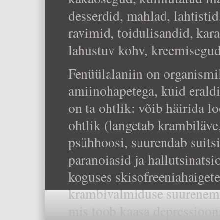
desserdid, mahlad, lahtisti
ravimid, toidulisandid, kar
lahustuv kohv, kreemisegud j
Fenüülalaniin on organismil
amiinohapetega, kuid eraldi
on ta ohtlik: võib häirida l
ohtlik (langetab krambiläve
psühhoosi, suurendab suitsi
paranoiasid ja hallutsinats
koguses skisofreeniahaigete
krambivalmiduse suurenemis
mis toob kaasa depressiooni 