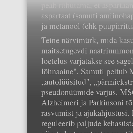
peab rõhutama, et aspartaam
aspartaat (samuti amiinoha
ja metanool (ehk puupiiritu
Teine närvimürk, mida kasu
maitsetugevdi naatriummon
loetelus varjatakse see sag
lõhnaaine". Samuti peitub 
„autolüüsitud", „pärmiekst
pseudonüümide varjus. MSG
Alzheimeri ja Parkinsoni tõ
rasvumist ja ajukahjustusi
reguleerib paljude kehasüst