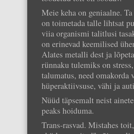
Meie keha on geniaalne. Ta 
on toimetada talle lihtsat pu
viia organismi talitlusi tas
on erinevad keemilised ühe
Alates metalli dest ja lõpet
rünnaku tulemiks on stress, 
talumatus, need omakorda v
hüperaktiivsuse, vähi ja aut
Nüüd täpsemalt neist ainetes
peaks hoiduma.
Trans-rasvad. Mistahes toit